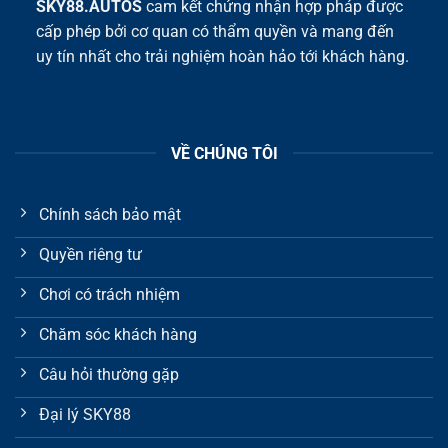
SKY88.AUTOS
cam kết chứng nhận hợp pháp được
cấp phép bởi cơ quan có thẩm quyền và mang đến
uy tín nhất cho trải nghiệm hoàn hảo tới khách hàng.
VỀ CHÚNG TÔI
Chính sách bảo mật
Quyền riêng tư
Chơi có trách nhiệm
Chăm sóc khách hàng
Câu hỏi thường gặp
Đại lý SKY88