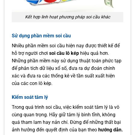
Kết hợp linh hoạt phương pháp soi cầu khác
Sử dụng phần mềm soi cầu
Nhiều phần mềm soi cầu hiện nay được thiết kế để
hỗ trợ người chơi
soi cầu lô kép
hiệu quả hơn.
Những phần mềm này sử dụng thuật toán phức tạp
để phân tích dữ liệu xổ số, đưa ra dự đoán chính
xác và đưa ra các thống kê về tần suất xuất hiện
của các con lô kép.
Kiểm soát tâm lý
Trong quá trình soi cầu, việc kiểm soát tâm lý là vô
cùng quan trọng. Hãy giữ tâm lý bình tĩnh, không
quá tham lam hay nản chí. Đừng để những thất bại
ảnh hưởng đến quyết định của bạn theo
hướng dẫn.