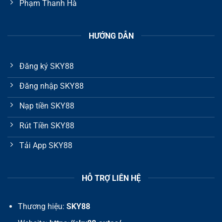
Phạm Thanh Hà
HƯỚNG DẪN
Đăng ký SKY88
Đăng nhập SKY88
Nạp tiền SKY88
Rút Tiền SKY88
Tải App SKY88
HỖ TRỢ LIÊN HỆ
Thương hiệu:
SKY88