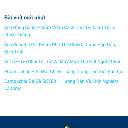
Bài viết mới nhất
Kèo Đồng Banh – Nắm Vững Cách Chơi Để Tăng Tỷ Lệ
Chiến Thắng
Kèo Rung Là Gì? Khám Phá Thế Giới Cá Cược Hấp Dẫn,
Kịch Tính
Xì Tố – Trò Chơi Trí Tuệ Và May Mắn Thu Hút Người Chơi
Phỏm Online – Bí Mật Chiến Thắng Trong Thế Giới Bài Bạc
Campuchia Đá Gà SKY88 – Hướng Dẫn Và Kinh Nghiệm
Cá Cược