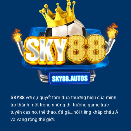
SKY88
với sự quyết tâm đưa thương hiệu của mình
trở thành một trong những thị trường game trực
tuyến casino, thể thao, đá gà...nổi tiếng khắp châu Á
và vang rộng thế giới.