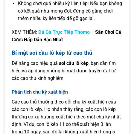
Không chơi quá nhiều kỳ liên tiếp: Nếu bạn không
có kết quả như mong đợi, đừng cố gắng chơi
thêm nhiều kỳ liên tiếp để gỡ gạc lại.
XEM THÊM:
Đá Gà Trực Tiếp Thomo
– Sân Chơi Cá
Cược Hấp Dẫn Bậc Nhất
Bí mật soi cầu lô kép từ cao thủ
Để nâng cao hiệu quả
soi cầu lô kép
, bạn cần tìm
hiểu và áp dụng những bí mật được truyền đạt từ
các cao thủ kinh nghiệm.
Phân tích chu kỳ xuất hiện
Các cao thủ thường theo dõi chu kỳ xuất hiện của
các con lô kép. Họ nhận thấy rằng, các con lô kép
thường có xu hướng xuất hiện theo một chu kỳ nhất
định. Ví dụ, con lô kép 11 có thể xuất hiện 3 lần
trong 10 ngày, sau đó lại không xuất hiện trong 5