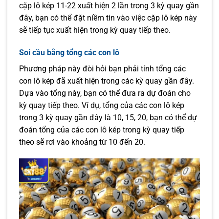
cặp lô kép 11-22 xuất hiện 2 lần trong 3 kỳ quay gần
đây, bạn có thể đặt niềm tin vào việc cặp lô kép này
sẽ tiếp tục xuất hiện trong kỳ quay tiếp theo.
Soi cầu bằng tổng các con lô
Phương pháp này đòi hỏi bạn phải tính tổng các
con lô kép đã xuất hiện trong các kỳ quay gần đây.
Dựa vào tổng này, bạn có thể đưa ra dự đoán cho
kỳ quay tiếp theo. Ví dụ, tổng của các con lô kép
trong 3 kỳ quay gần đây là 10, 15, 20, bạn có thể dự
đoán tổng của các con lô kép trong kỳ quay tiếp
theo sẽ rơi vào khoảng từ 10 đến 20.