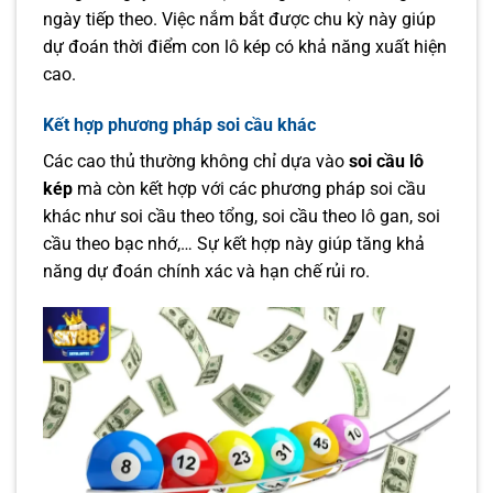
ngày tiếp theo. Việc nắm bắt được chu kỳ này giúp
dự đoán thời điểm con lô kép có khả năng xuất hiện
cao.
Kết hợp phương pháp soi cầu khác
Các cao thủ thường không chỉ dựa vào
soi cầu lô
kép
mà còn kết hợp với các phương pháp soi cầu
khác như soi cầu theo tổng, soi cầu theo lô gan, soi
cầu theo bạc nhớ,… Sự kết hợp này giúp tăng khả
năng dự đoán chính xác và hạn chế rủi ro.