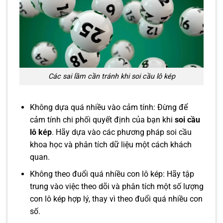
Các sai lầm cần tránh khi soi cầu lô kép
Không dựa quá nhiều vào cảm tính: Đừng để
cảm tính chi phối quyết định của bạn khi
soi cầu
lô kép
. Hãy dựa vào các phương pháp soi cầu
khoa học và phân tích dữ liệu một cách khách
quan.
Không theo đuổi quá nhiều con lô kép: Hãy tập
trung vào việc theo dõi và phân tích một số lượng
con lô kép hợp lý, thay vì theo đuổi quá nhiều con
số.