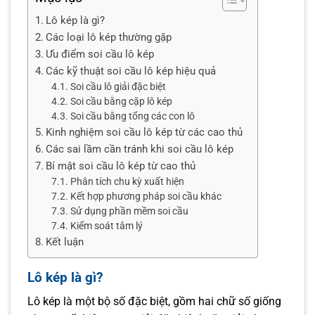
Lô kép là gì?
Các loại lô kép thường gặp
Ưu điểm soi cầu lô kép
Các kỹ thuật soi cầu lô kép hiệu quả
Soi cầu lô giải đặc biệt
Soi cầu bằng cặp lô kép
Soi cầu bằng tổng các con lô
Kinh nghiệm soi cầu lô kép từ các cao thủ
Các sai lầm cần tránh khi soi cầu lô kép
Bí mật soi cầu lô kép từ cao thủ
Phân tích chu kỳ xuất hiện
Kết hợp phương pháp soi cầu khác
Sử dụng phần mềm soi cầu
Kiểm soát tâm lý
Kết luận
Lô kép là gì?
Lô kép là một bộ số đặc biệt, gồm hai chữ số giống