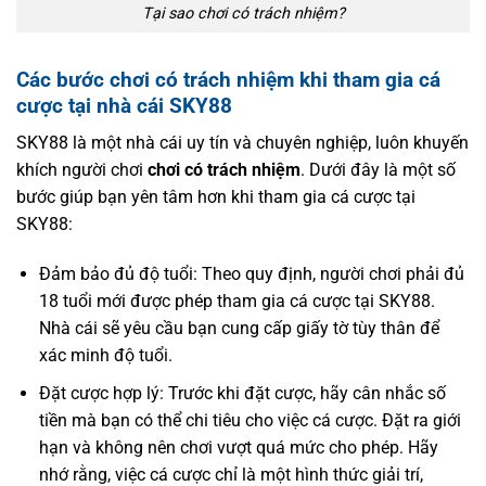
Tại sao chơi có trách nhiệm?
Các bước chơi có trách nhiệm khi tham gia cá
cược tại nhà cái SKY88
SKY88 là một nhà cái uy tín và chuyên nghiệp, luôn khuyến
khích người chơi
chơi có trách nhiệm
. Dưới đây là một số
bước giúp bạn yên tâm hơn khi tham gia cá cược tại
SKY88:
Đảm bảo đủ độ tuổi: Theo quy định, người chơi phải đủ
18 tuổi mới được phép tham gia cá cược tại SKY88.
Nhà cái sẽ yêu cầu bạn cung cấp giấy tờ tùy thân để
xác minh độ tuổi.
Đặt cược hợp lý: Trước khi đặt cược, hãy cân nhắc số
tiền mà bạn có thể chi tiêu cho việc cá cược. Đặt ra giới
hạn và không nên chơi vượt quá mức cho phép. Hãy
nhớ rằng, việc cá cược chỉ là một hình thức giải trí,