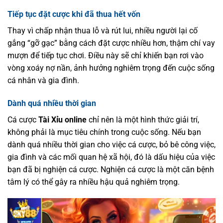
Tiếp tục đặt cược khi đã thua hết vốn
Thay vì chấp nhận thua lỗ và rút lui, nhiều người lại cố
gắng “gỡ gạc” bằng cách đặt cược nhiều hơn, thậm chí vay
mượn để tiếp tục chơi. Điều này sẽ chỉ khiến bạn rơi vào
vòng xoáy nợ nần, ảnh hưởng nghiêm trọng đến cuộc sống
cá nhân và gia đình.
Dành quá nhiều thời gian
Cá cược
Tài Xỉu online
chỉ nên là một hình thức giải trí,
không phải là mục tiêu chính trong cuộc sống. Nếu bạn
dành quá nhiều thời gian cho việc cá cược, bỏ bê công việc,
gia đình và các mối quan hệ xã hội, đó là dấu hiệu của việc
bạn đã bị nghiện cá cược. Nghiện cá cược là một căn bệnh
tâm lý có thể gây ra nhiều hậu quả nghiêm trọng.