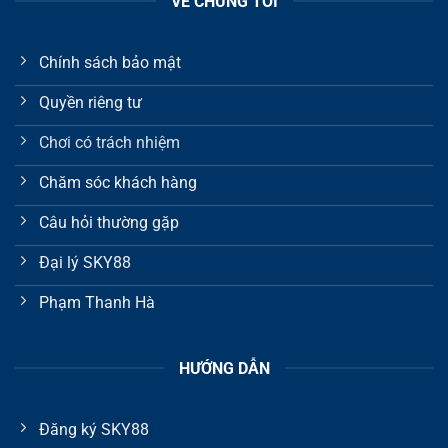
VỀ CHÚNG TÔI
Chính sách bảo mật
Quyền riêng tư
Chơi có trách nhiệm
Chăm sóc khách hàng
Câu hỏi thường gặp
Đại lý SKY88
Phạm Thanh Hà
HƯỚNG DẪN
Đăng ký SKY88