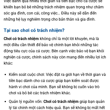
Việc dành quá nhiều thời gian và tiền bạc cho cá cược sẽ
khiến bạn bỏ bê những trách nhiệm quan trọng như chăm
sóc gia đình, con cái, công việc… Điều này sẽ dẫn đến
những hệ lụy nghiêm trọng cho bản thân và gia đình.
Tại sao chơi có trách nhiệm?
Chơi có trách nhiệm
không chỉ là một lời khuyên, mà là
một điều cần thiết để bảo vệ chính bạn khỏi những tác
động tiêu cực của cá cược. Bên cạnh việc bảo vệ bạn khỏi
nghiện cá cược, chính sách này còn mang đến nhiều lợi ích
khác:
Kiểm soát cuộc chơi: Việc đặt ra giới hạn về thời gian và
tiền bạc dành cho cá cược giúp bạn kiểm soát được
hành vi chơi của mình. Bạn sẽ không bị cuốn vào trò
chơi và bỏ bê các trách nhiệm khác.
Quản lý nguồn vốn:
Chơi có trách nhiệm
giúp bạn quản
lý tài chính một cách hiệu quả. Bạn sẽ không bị mất hết