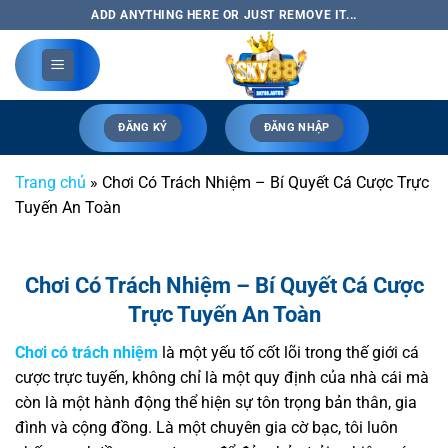
Chuyển
ADD ANYTHING HERE OR JUST REMOVE IT...
đến
nội
dung
ĐĂNG KÝ
ĐĂNG NHẬP
Trang chủ
»
Chơi Có Trách Nhiệm – Bí Quyết Cá Cược Trực
Tuyến An Toàn
Chơi Có Trách Nhiệm – Bí Quyết Cá Cược
Trực Tuyến An Toàn
Chơi có trách nhiệm
là một yếu tố cốt lõi trong thế giới cá
cược trực tuyến, không chỉ là một quy định của nhà cái mà
còn là một hành động thể hiện sự tôn trọng bản thân, gia
đình và cộng đồng. Là một chuyên gia cờ bạc, tôi luôn