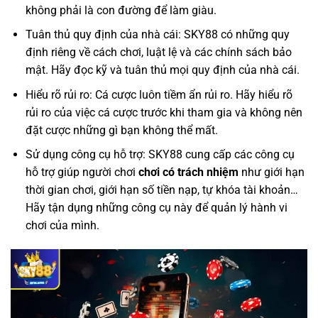
không phải là con đường để làm giàu.
Tuân thủ quy định của nhà cái: SKY88 có những quy
định riêng về cách chơi, luật lệ và các chính sách bảo
mật. Hãy đọc kỹ và tuân thủ mọi quy định của nhà cái.
Hiểu rõ rủi ro: Cá cược luôn tiềm ẩn rủi ro. Hãy hiểu rõ
rủi ro của việc cá cược trước khi tham gia và không nên
đặt cược những gì bạn không thể mất.
Sử dụng công cụ hỗ trợ: SKY88 cung cấp các công cụ
hỗ trợ giúp người chơi
chơi có trách nhiệm
như giới hạn
thời gian chơi, giới hạn số tiền nạp, tự khóa tài khoản…
Hãy tận dụng những công cụ này để quản lý hành vi
chơi của mình.